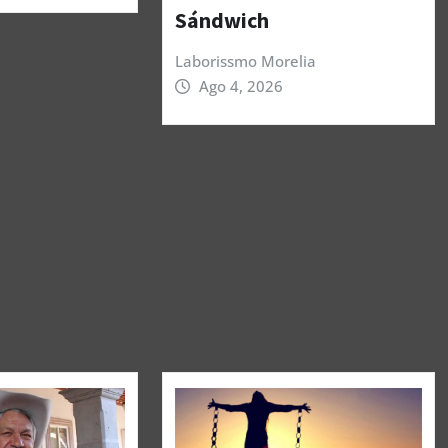
Sándwich
Laborissmo Morelia
Ago 4, 2026