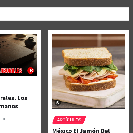
rales. Los
umanos
lia
ARTÍCULOS
México El Jamón Del