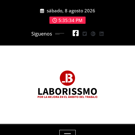
Skip
sábado, 8 agosto 2026
to
content
5:35:35 PM
Siguenos