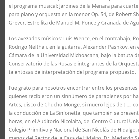
el programa musical: Jardines de la Menara para cuartet
para piano y orquesta en la menor Op. 54, de Robert S
Grever, Estrellita de Manuel M. Ponce y Granada de Agu
Los avezados músicos: Luis Wence, en el contrabajo, Roge
Rodrigo Nefthali, en la guitarra, Alexander Pashkov, en 
Cámara de la Universidad Michoacana, bajo la batuta 
Conservatorio de las Rosas e integrantes de la Orquest
talentosas de interpretación del programa propuesto.
Fue grato para nosotros encontrar entre los presentes a
quienes recibieron un sinnúmero de parabienes por hab
Artes, disco de Chucho Monge, si muero lejos de ti…, c
la conducción de La Sinfonetta, que también se present
horas, en el Auditorio Nicolaita, del Centro Cultural Uni
Colegio Primitivo y Nacional de San Nicolás de Hidalgo, 
manos del Rector de la Casa de Hidalgo, Dr. Medardo S