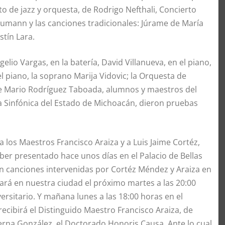
o de jazz y orquesta, de Rodrigo Nefthali, Concierto
humann y las canciones tradicionales: Júrame de María
stín Lara.
lio Vargas, en la batería, David Villanueva, en el piano,
el piano, la soprano Marija Vidovic; la Orquesta de
de Mario Rodríguez Taboada, alumnos y maestros del
a Sinfónica del Estado de Michoacán, dieron pruebas
 los Maestros Francisco Araiza y a Luis Jaime Cortéz,
er presentado hace unos días en el Palacio de Bellas
on canciones intervenidas por Cortéz Méndez y Araiza en
ará en nuestra ciudad el próximo martes a las 20:00
versitario. Y mañana lunes a las 18:00 horas en el
recibirá el Distinguido Maestro Francisco Araiza, de
erna González, el Doctorado Honoris Causa. Ante lo cual