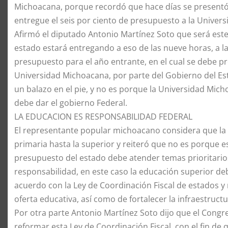
Michoacana, porque recordó que hace días se presentó
entregue el seis por ciento de presupuesto a la Univer
​Afirmó el diputado Antonio Martínez Soto que será est
estado estará entregando a eso de las nueve horas, a l
presupuesto para el año entrante, en el cual se debe p
Universidad Michoacana, por parte del Gobierno del Est
un balazo en el pie, y no es porque la Universidad Mic
debe dar el gobierno Federal.
​LA EDUCACION ES RESPONSABILIDAD FEDERAL
​El representante popular michoacano considera que la 
primaria hasta la superior y reiteró que no es porque es
presupuesto del estado debe atender temas prioritario
responsabilidad, en este caso la educación superior de
acuerdo con la Ley de Coordinación Fiscal de estados y 
oferta educativa, así como de fortalecer la infraestructur
​Por otra parte Antonio Martínez Soto dijo que el Congr
reformar esta Ley de Coordinación Fiscal, con el fin de