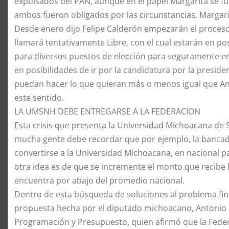
expulsados del PAN, aunque en el papel Margarita se fu
ambos fueron obligados por las circunstancias, Margari
​Desde enero dijo Felipe Calderón empezarán el proceso
llamará tentativamente Libre, con el cual estarán en po
para diversos puestos de elección para seguramente en
en posibilidades de ir por la candidatura por la preside
puedan hacer lo que quieran más o menos igual que An
este sentido.
​LA UMSNH DEBE ENTREGARSE A LA FEDERACION
​Esta crisis que presenta la Universidad Michoacana de 
mucha gente debe recordar que por ejemplo, la banca
convertirse a la Universidad Michoacana, en nacional p
otra idea es de que se incremente el monto que recibe 
encuentra por abajo del promedio nacional.
​Dentro de esta búsqueda de soluciones al problema fina
propuesta hecha por el diputado michoacano, Antonio 
Programación y Presupuesto, quien afirmó que la Feder