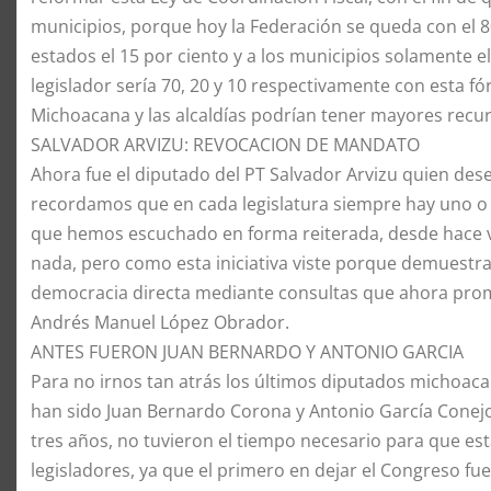
municipios, porque hoy la Federación se queda con el 8
estados el 15 por ciento y a los municipios solamente el
legislador sería 70, 20 y 10 respectivamente con esta f
Michoacana y las alcaldías podrían tener mayores recur
​SALVADOR ARVIZU: REVOCACION DE MANDATO
​Ahora fue el diputado del PT Salvador Arvizu quien des
recordamos que en cada legislatura siempre hay uno o d
que hemos escuchado en forma reiterada, desde hace v
nada, pero como esta iniciativa viste porque demuestr
democracia directa mediante consultas que ahora prom
Andrés Manuel López Obrador.
​ANTES FUERON JUAN BERNARDO Y ANTONIO GARCIA
​Para no irnos tan atrás los últimos diputados michoac
han sido Juan Bernardo Corona y Antonio García Conejo,
tres años, no tuvieron el tiempo necesario para que est
legisladores, ya que el primero en dejar el Congreso f