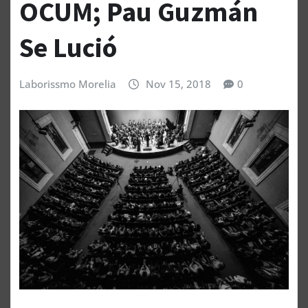
OCUM; Pau Guzmán
Se Lució
Laborissmo Morelia
Nov 15, 2018
0