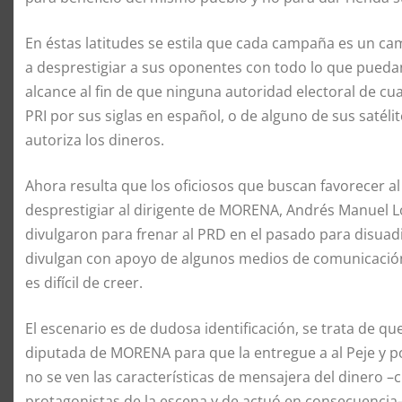
En éstas latitudes se estila que cada campaña es un 
a desprestigiar a sus oponentes con todo lo que puedan
alcance al fin de que ninguna autoridad electoral de cual
PRI por sus siglas en español, o de alguno de sus satéli
autoriza los dineros.
Ahora resulta que los oficiosos que buscan favorecer al
desprestigiar al dirigente de MORENA, Andrés Manuel L
divulgaron para frenar al PRD en el pasado para disuadir
divulgan con apoyo de algunos medios de comunicación
es difícil de creer.
El escenario es de dudosa identificación, se trata de 
diputada de MORENA para que la entregue a al Peje y p
no se ven las características de mensajera del dinero –cu
protagonistas de la escena y de actuó en consecuencia–,