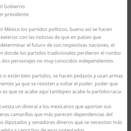
el Gobierno
er presidente
 México los partidos políticos, bueno así se hacen
 exterior con las noticias de que en países que
eterminar el futuro de sus respectivas naciones, el
 en donde los partidos tradicionales perdieron el rumbo
lta dos personajes no muy conocidos independientes.
ue si están bien partidos, se hacen pedazos y usan armas
entes ya que se resisten a soltar el poder, poder que
go es que se acabe aquí tambipen acabe la partidocracia.
 cuesta un dineral a los mexicanos que aportan sus
eras camarillas que más parecen dependencias del
 los diputados y senadores dineros que se necesitan más
uelyta a caprichos de esos potentados.