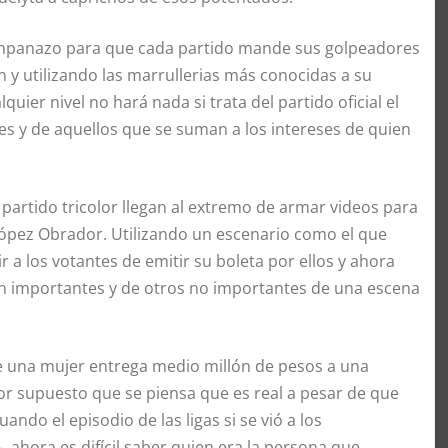
campanazo para que cada partido mande sus golpeadores
 y utilizando las marrullerias más conocidas a su
quier nivel no hará nada si trata del partido oficial el
tes y de aquellos que se suman a los intereses de quien
 partido tricolor llegan al extremo de armar videos para
ópez Obrador. Utilizando un escenario como el que
 a los votantes de emitir su boleta por ellos y ahora
 importantes y de otros no importantes de una escena
que una mujer entrega medio millón de pesos a una
or supuesto que se piensa que es real a pesar de que
ando el episodio de las ligas si se vió a los
 ahora es difícil saber quien era la persona que