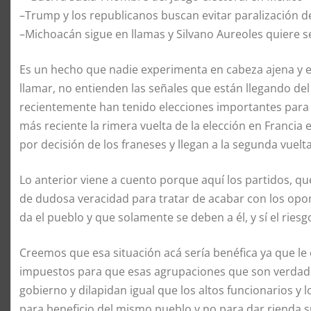
–Trump y los republicanos buscan evitar paralización d
–Michoacán sigue en llamas y Silvano Aureoles quiere s
Es un hecho que nadie experimenta en cabeza ajena y en
llamar, no entienden las señales que están llegando del
recientemente han tenido elecciones importantes para d
más reciente la rimera vuelta de la elección en Francia
por decisión de los franeses y llegan a la segunda vue
Lo anterior viene a cuento porque aquí los partidos, q
de dudosa veracidad para tratar de acabar con los opon
da el pueblo y que solamente se deben a él, y sí el ries
Creemos que esa situación acá sería benéfica ya que le
impuestos para que esas agrupaciones que son verdad
gobierno y dilapidan igual que los altos funcionarios y
para beneficio del mismo pueblo y no para dar rienda s