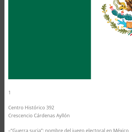
1
Centro Histórico 392
Crescencio Cárdenas Ayllón
–“Guerra sucia”: nombre del juego electoral en México