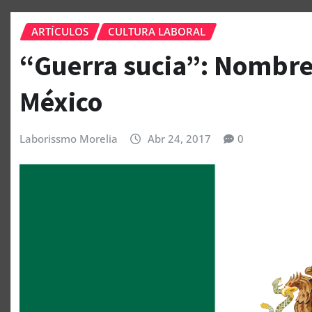
ARTÍCULOS
CULTURA LABORAL
“Guerra sucia”: Nombre 
México
Laborissmo Morelia
Abr 24, 2017
0