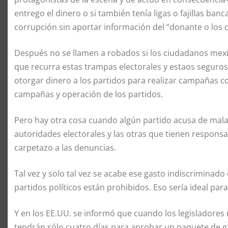
entrego el dinero o si también tenía ligas o fajillas ba
corrupción sin aportar información del “donante o los 
Después no se llamen a robados si los ciudadanos mexic
que recurra estas trampas electorales y estaos seguro
otorgar dinero a los partidos para realizar campañas c
campañas y operación de los partidos.
Pero hay otra cosa cuando algún partido acusa de mala a
autoridades electorales y las otras que tienen responsa
carpetazo a las denuncias.
Tal vez y solo tal vez se acabe ese gasto indiscriminad
partidos políticos están prohibidos. Eso sería ideal par
Y en los EE.UU. se informó que cuando los legisladores
tendrán sólo cuatro días para aprobar un paquete de 