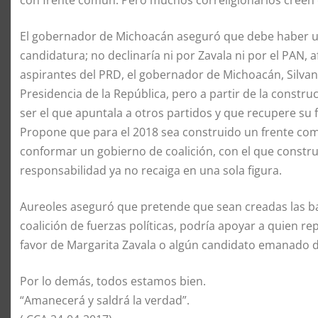
con frente común. Pero muchos correligionarios creen 
El gobernador de Michoacán aseguró que debe haber una
candidatura; no declinaría ni por Zavala ni por el PAN, 
aspirantes del PRD, el gobernador de Michoacán, Silvano
Presidencia de la República, pero a partir de la constr
ser el que apuntala a otros partidos y que recupere su f
Propone que para el 2018 sea construido un frente comú
conformar un gobierno de coalición, con el que constru
responsabilidad ya no recaiga en una sola figura.
Aureoles aseguró que pretende que sean creadas las bas
coalición de fuerzas políticas, podría apoyar a quien r
favor de Margarita Zavala o algún candidato emanado d
Por lo demás, todos estamos bien.
“Amanecerá y saldrá la verdad”.