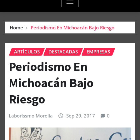
Home
Periodismo En Michoacán Bajo Riesgo
ARTÍCULOS
DESTACADAS
EMPRESAS
Periodismo En
Michoacán Bajo
Riesgo
Laborissmo Morelia
Sep 29, 2017
0