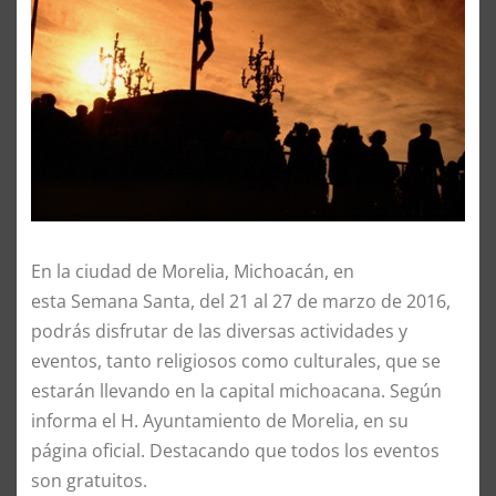
En la ciudad de Morelia, Michoacán, en
esta Semana Santa, del 21 al 27 de marzo de 2016,
podrás disfrutar de las diversas actividades y
eventos, tanto religiosos como culturales, que se
estarán llevando en la capital michoacana. Según
informa el H. Ayuntamiento de Morelia, en su
página oficial. Destacando que todos los eventos
son gratuitos.