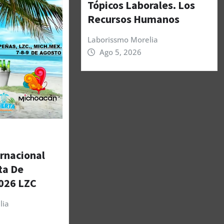
Tópicos Laborales. Los
Recursos Humanos
Laborissmo Morelia
Ago 5, 2026
ernacional
ta De
026 LZC
lia