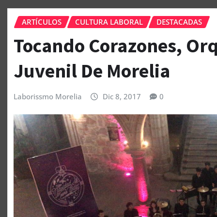
ARTÍCULOS
CULTURA LABORAL
DESTACADAS
Tocando Corazones, Orq
Juvenil De Morelia
Laborissmo Morelia
Dic 8, 2017
0