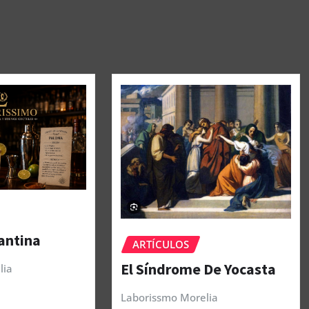
antina
ARTÍCULOS
El Síndrome De Yocasta
lia
Laborissmo Morelia