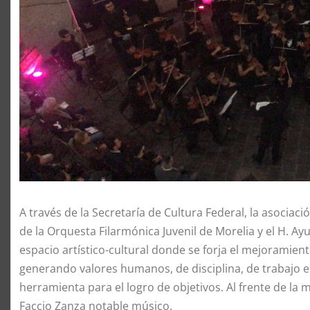
A través de la Secretaría de Cultura Federal, la asociaci
de la Orquesta Filarmónica Juvenil de Morelia y el H. 
espacio artístico-cultural donde se forja el mejoramient
generando valores humanos, de disciplina, de trabajo 
herramienta para el logro de objetivos. Al frente de l
Faccio Zanza notable músico.