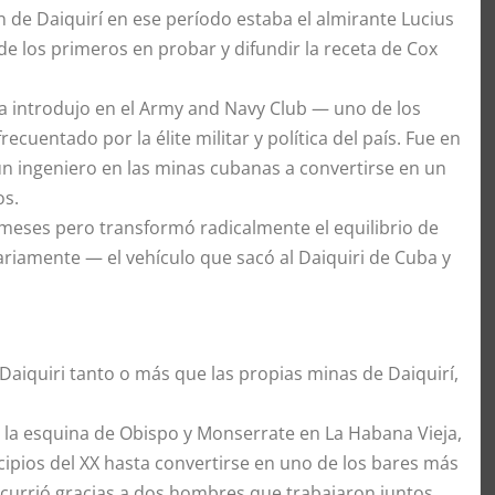
n de Daiquirí en ese período estaba el almirante Lucius
de los primeros en probar y difundir la receta de Cox
la introdujo en el Army and Navy Club — uno de los
ecuentado por la élite militar y política del país. Fue en
un ingeniero en las minas cubanas a convertirse en un
os.
eses pero transformó radicalmente el equilibrio de
tariamente — el vehículo que sacó al Daiquiri de Cuba y
 Daiquiri tanto o más que las propias minas de Daiquirí,
la esquina de Obispo y Monserrate en La Habana Vieja,
incipios del XX hasta convertirse en uno de los bares más
ocurrió gracias a dos hombres que trabajaron juntos