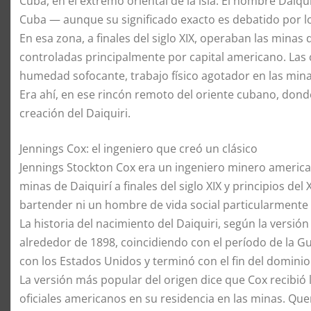
Cuba, en el extremo oriental de la isla. El nombre Daiqu
Cuba — aunque su significado exacto es debatido por lo
En esa zona, a finales del siglo XIX, operaban las mina
controladas principalmente por capital americano. Las
humedad sofocante, trabajo físico agotador en las mina
Era ahí, en ese rincón remoto del oriente cubano, donde
creación del Daiquiri.
Jennings Cox: el ingeniero que creó un clásico
Jennings Stockton Cox era un ingeniero minero americ
minas de Daiquirí a finales del siglo XIX y principios de
bartender ni un hombre de vida social particularmente
La historia del nacimiento del Daiquiri, según la vers
alrededor de 1898, coincidiendo con el período de la 
con los Estados Unidos y terminó con el fin del dominio
La versión más popular del origen dice que Cox recibió 
oficiales americanos en su residencia en las minas. Que