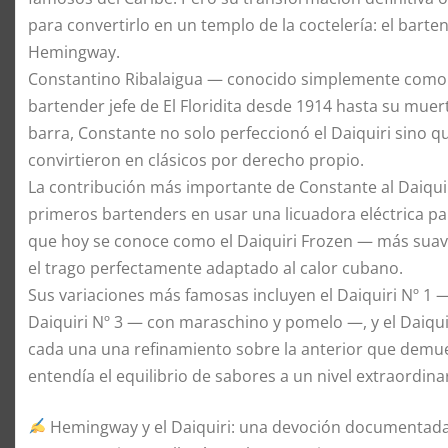
para convertirlo en un templo de la coctelería: el barte
Hemingway.
Constantino Ribalaigua — conocido simplemente como “C
bartender jefe de El Floridita desde 1914 hasta su mue
barra, Constante no solo perfeccionó el Daiquiri sino qu
convirtieron en clásicos por derecho propio.
La contribución más importante de Constante al Daiquir
primeros bartenders en usar una licuadora eléctrica pa
que hoy se conoce como el Daiquiri Frozen — más suave,
el trago perfectamente adaptado al calor cubano.
Sus variaciones más famosas incluyen el Daiquiri Nº 1 —
Daiquiri Nº 3 — con maraschino y pomelo —, y el Daiqu
cada una una refinamiento sobre la anterior que demue
entendía el equilibrio de sabores a un nivel extraordinar
Hemingway y el Daiquiri: una devoción documentad