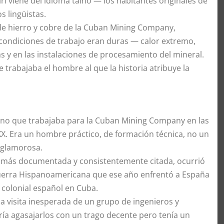
irí viene del idioma taíno — los habitantes originales de
s lingüistas.
s de hierro y cobre de la Cuban Mining Company,
 condiciones de trabajo eran duras — calor extremo,
s y en las instalaciones de procesamiento del mineral.
 trabajaba el hombre al que la historia atribuye la
ano que trabajaba para la Cuban Mining Company en las
l XX. Era un hombre práctico, de formación técnica, no un
 glamorosa.
ión más documentada y consistentemente citada, ocurrió
Guerra Hispanoamericana que ese año enfrentó a España
 colonial español en Cuba.
la visita inesperada de un grupo de ingenieros y
ría agasajarlos con un trago decente pero tenía un