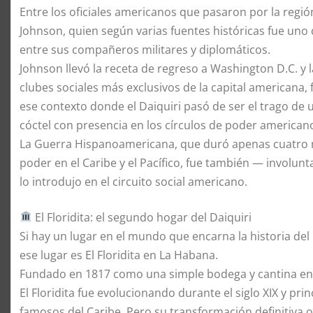
Entre los oficiales americanos que pasaron por la regió
Johnson, quien según varias fuentes históricas fue uno 
entre sus compañeros militares y diplomáticos.
Johnson llevó la receta de regreso a Washington D.C. y 
clubes sociales más exclusivos de la capital americana, fr
ese contexto donde el Daiquiri pasó de ser el trago de 
cóctel con presencia en los círculos de poder american
La Guerra Hispanoamericana, que duró apenas cuatro m
poder en el Caribe y el Pacífico, fue también — involun
lo introdujo en el circuito social americano.
El Floridita: el segundo hogar del Daiquiri
Si hay un lugar en el mundo que encarna la historia del
ese lugar es El Floridita en La Habana.
Fundado en 1817 como una simple bodega y cantina en 
El Floridita fue evolucionando durante el siglo XIX y pr
famosos del Caribe. Pero su transformación definitiva 