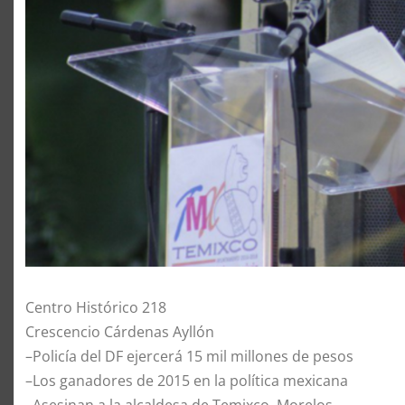
Centro Histórico 218
Crescencio Cárdenas Ayllón
–Policía del DF ejercerá 15 mil millones de pesos
–Los ganadores de 2015 en la política mexicana
–Asesinan a la alcaldesa de Temixco, Morelos