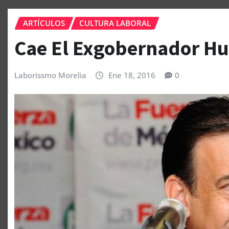
ARTÍCULOS
CULTURA LABORAL
Cae El Exgobernador H
Laborissmo Morelia
Ene 18, 2016
0