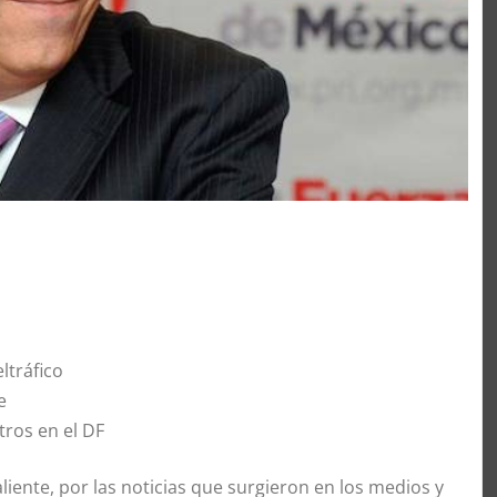
ltráfico
e
tros en el DF
aliente, por las noticias que surgieron en los medios y