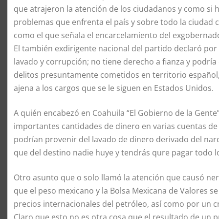
que atrajeron la atención de los ciudadanos y como si h
problemas que enfrenta el país y sobre todo la ciudad c
como el que señala el encarcelamiento del exgoberna
El también exdirigente nacional del partido declaró po
lavado y corrupción; no tiene derecho a fianza y podría 
delitos presuntamente cometidos en territorio español
ajena a los cargos que se le siguen en Estados Unidos.
A quién encabezó en Coahuila “El Gobierno de la Gent
importantes cantidades de dinero en varias cuentas de
podrían provenir del lavado de dinero derivado del narc
que del destino nadie huye y tendrás qure pagar todo l
Otro asunto que o solo llamó la atención que causó ner
que el peso mexicano y la Bolsa Mexicana de Valores s
precios internacionales del petróleo, así como por un 
Claro que esto no es otra cosa que el resultado de un