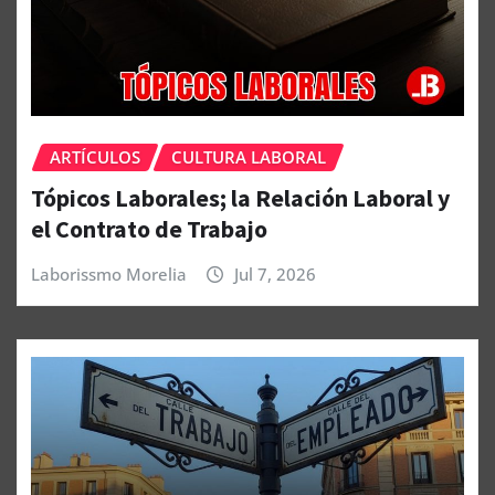
ARTÍCULOS
CULTURA LABORAL
Tópicos Laborales; la Relación Laboral y
el Contrato de Trabajo
Laborissmo Morelia
Jul 7, 2026