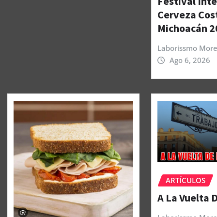
Festival Int
Cerveza Cos
Michoacán 2
Laborissmo More
Ago 6, 2026
ARTÍCULOS
A La Vuelta 