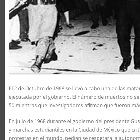
El 2 de Octubre de 1968 se llevó a cabo una de las mata
ejecutada por el gobierno. El número de muertos no se 
50 mientras que investigadores afirman que fueron más
En julio de 1968 durante el gobierno del presidente Gus
y marchas estudiantiles en la Ciudad de México que cri
protestas en el mundo, pedían se respetara la autonomía