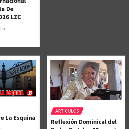
ernacional
ta De
026 LZC
lia
ARTÍCULOS
De La Esquina
Reflexión Dominical del