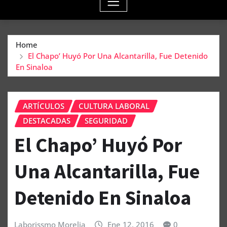
Home
El Chapo’ Huyó Por Una Alcantarilla, Fue Detenido
En Sinaloa
ARTÍCULOS
CULTURA LABORAL
DESTACADAS
SEGURIDAD
El Chapo’ Huyó Por
Una Alcantarilla, Fue
Detenido En Sinaloa
Laborissmo Morelia
Ene 12, 2016
0