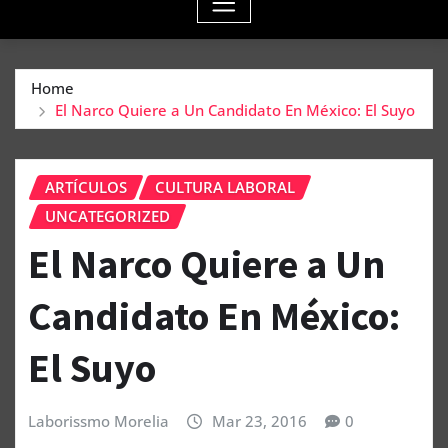
Home
El Narco Quiere a Un Candidato En México: El Suyo
ARTÍCULOS
CULTURA LABORAL
UNCATEGORIZED
El Narco Quiere a Un
Candidato En México:
El Suyo
Laborissmo Morelia
Mar 23, 2016
0