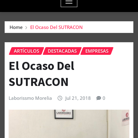
Home
El Ocaso Del SUTRACON
ARTÍCULOS
DESTACADAS
EMPRESAS
El Ocaso Del
SUTRACON
Laborissmo Morelia
Jul 21, 2018
0