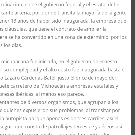
ordinación, entre el gobierno federal y el estatal debe
tante arteria, por donde transita la mayoría de la gente
 tener 13 años de haber sido inaugurada, la empresa que
s cláusulas, que tiene el contrato de ampliar la
etera se ha convertido en una zona de exterminio, por los
 los días.
a michoacana fue iniciada, en el gobierno de Ernesto
r su complejidad y el alto costo fue inaugurada hasta el
o Lázaro Cárdenas Batel, justo el once de mayo del
quete carretero de Michoacán a empresas estatales y
esas ibéricas, al menos eso parece.
sentantes de diversos organismos, que agrupan a los
 quienes expusieron sus problemas, al transitar por
da autopista porque apenas es de tres carriles, así el
seguir que consta de patrullajes terrestre y aéreos así
ue se pueda estos delitos, que afectan tanto a los