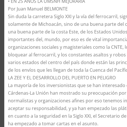
• EN 25 AÑOS LA UMSNH MEJORARIA
Por Juan Manuel BELMONTE
​Sin duda la carretera Siglo XXI y la vía del ferrocarril, 
solamente de Michoacán, sino de una buena parte del ce
una buena parte de la costa Este, de los Estados Unid
importantes del, mundo, por eso es de vital importancia 
organizaciones sociales y magisteriales como la CNTE, lo
bloquear al ferrocarril, y los constantes asaltos y robo
varios estados del centro del país donde están las pr
de los envíos que les llegan de toda la Cuenca del Pacíf
​LA ZEE Y EL DESARROLLO DEL PUERTO EN PELIGRO
​La mayoría de los inversionistas que se han interesado
Cárdenas-La Unión han mostrado su preocupación por la
normalistas y organizaciones afines por eso tenemos 
aceptar su responsabilidad, y ya han empezado las pláti
en cuanto a la seguridad en la Siglo XXI, el Secretario 
ha empezado a tomar cartas en el asunto.