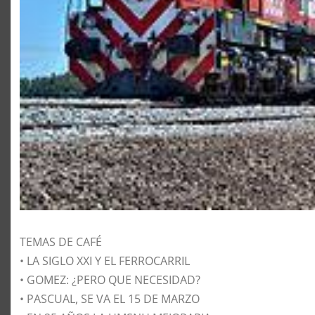
TEMAS DE CAFÉ
• LA SIGLO XXI Y EL FERROCARRIL
• GOMEZ: ¿PERO QUE NECESIDAD?
• PASCUAL, SE VA EL 15 DE MARZO