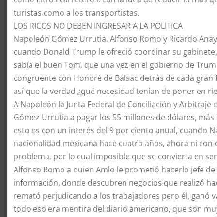
turistas como a los transportistas.
​LOS RICOS NO DEBEN INGRESAR A LA POLITICA
​Napoleón Gómez Urrutia, Alfonso Romo y Ricardo Anaya
cuando Donald Trump le ofreció coordinar su gabinete,
sabía el buen Tom, que una vez en el gobierno de Trump 
congruente con Honoré de Balsac detrás de cada gran 
así que la verdad ¿qué necesidad tenían de poner en ri
​A Napoleón la Junta Federal de Conciliación y Arbitraj
Gómez Urrutia a pagar los 55 millones de dólares, más i
esto es con un interés del 9 por ciento anual, cuando
nacionalidad mexicana hace cuatro años, ahora ni con e
problema, por lo cual imposible que se convierta en s
​Alfonso Romo a quien Amlo le prometió hacerlo jefe de
información, donde descubren negocios que realizó h
remató perjudicando a los trabajadores pero él, ganó v
todo eso era mentira del diario americano, que son muy