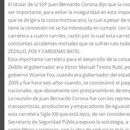
​El titular de la SSP Juan Bernardo Corona dijo que la co
ser importante, para evitar la inseguridad en esta impor
que se dirige a la costa michoacana, la cual a pesar de
tiene la concesión no se ha interesado en cumplir con la
carretera a cuatro carriles, razón por la cual esta carr
constantes accidentes mortales que se sufren casi todos
​ZEDILLO, FOX Y CARDENAS BATEL
​Esta importante carretera para el desarrollo de la cost
Zedillo el gobernador era Víctor Manuel Tinoco Rubí, po
gobierno Vicente Fox, cuando era gobernador del estad
2005 y fue hace seis años cuando, se concesionó el pa
nacionales, que obviamente son prestanombres de empr
​La reunión de Juan Bernardo Corona fue con los repre
transportistas, productores y empacadores de Aguacate
esta carretera Siglo XXI que está lejos, de ser considera
Secretario de Seguridad Pública expuso la estrategia, a 
como filtros carreteros, con la idea de reducir lo más q