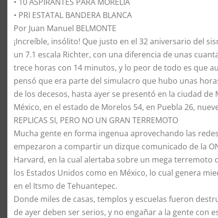
• 10 ASPIRANTES PARA MORELIA
• PRI ESTATAL BANDERA BLANCA
Por Juan Manuel BELMONTE
​¡Increíble, insólito! Que justo en el 32 aniversario del
un 7.1 escala Richter, con una diferencia de unas cuanta
trece horas con 14 minutos, y lo peor de todo es que 
pensó que era parte del simulacro que hubo unas horas 
de los decesos, hasta ayer se presentó en la ciudad de 
México, en el estado de Morelos 54, en Puebla 26, nuev
​REPLICAS SI, PERO NO UN GRAN TERREMOTO
Mucha gente en forma ingenua aprovechando las redes 
empezaron a compartir un dizque comunicado de la ONU,
Harvard, en la cual alertaba sobre un mega terremoto q
los Estados Unidos como en México, lo cual genera mied
en el Itsmo de Tehuantepec.
Donde miles de casas, templos y escuelas fueron destru
de ayer deben ser serios, y no engañar a la gente con 