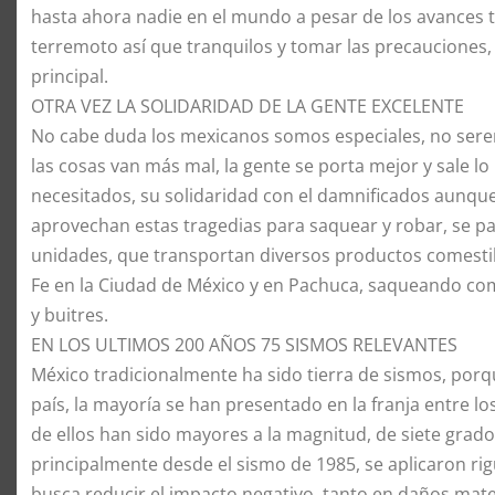
hasta ahora nadie en el mundo a pesar de los avances t
terremoto así que tranquilos y tomar las precauciones,
principal.
​OTRA VEZ LA SOLIDARIDAD DE LA GENTE EXCELENTE
​No cabe duda los mexicanos somos especiales, no se
las cosas van más mal, la gente se porta mejor y sale 
necesitados, su solidaridad con el damnificados aunqu
aprovechan estas tragedias para saquear y robar, se p
unidades, que transportan diversos productos comestib
Fe en la Ciudad de México y en Pachuca, saqueando com
y buitres.
​EN LOS ULTIMOS 200 AÑOS 75 SISMOS RELEVANTES
​México tradicionalmente ha sido tierra de sismos, porq
país, la mayoría se han presentado en la franja entre lo
de ellos han sido mayores a la magnitud, de siete gra
principalmente desde el sismo de 1985, se aplicaron rig
busca reducir el impacto negativo, tanto en daños ma