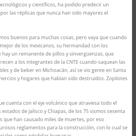
ecnológicos y científicos, ha podido predecir un
 por las réplicas que nunca han sido mayores el
remos buenos para muchas cosas, pero vaya que cuando
lo mejor de los mexicanos, su hermandad con los
e hay un remanente de pillos y sinvergüenzas, que
arecen a los integrantes de la CNTE cuando saquean las
les y de beber en Michoacán, así se vio gente en Santa
ercios y hogares que habían sido destruidos. Zopilotes
ue cuenta con el eje volcánico que atraviesa todo el
s estados de Jalisco y Chiapas, de los 75 sismos sesenta
dos que han causado miles de muertes, por eso
urosos reglamentos para la construcción, con lo cual se
teriales como pérdidas humanas.