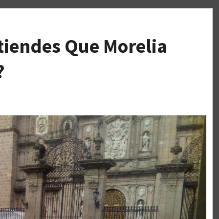
tiendes Que Morelia
?