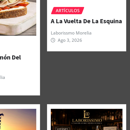
ARTÍCULOS
A La Vuelta De La Esquina
Laborissmo Morelia
Ago 3, 2026
amón Del
lia