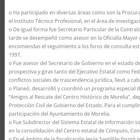
o Ha participado en diversas áreas como son la Procura
el Instituto Técnico Profesional, en el área de investigac
o De igual forma fue Secretario Particular de la Contra
tarde se desempeñó como asesor en la Oficialía Mayor d
encomiendas el seguimiento a los foros de consulta es
1997.
o Fue asesor del Secretario de Gobierno en el estado d
prospectiva y giras tanto del Ejecutivo Estatal como Fed
conflictos sociales de trascendencia jurídica, llevó a ca
o Planeó, desarrolló y coordinó un programa especial de
“Amigos al Rescate del Centro Histórico de Morelia”, de
Protección Civil de Gobierno del Estado. Para el cumpli
participación del Ayuntamiento de Morelia.
o Fue Subdirector del Sistema Estatal de Información s
en la consolidación del Centro estatal de Cómputo, Con
o En el ámbito de la fiscalización Jesús Santillán formó 