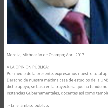
Morelia, Michoacán de Ocampo; Abril 2017.
A LA OPINION PÚBLICA:
Por medio de la presente, expresamos nuestro total apo
Derecho de nuestra máxima casa de estudios de la UMSN
dicho apoyo, se basa en la trayectoria que ha tenido nu
Instancias Gubernamentales, docentes así como tambi
➢ En el ámbito público.