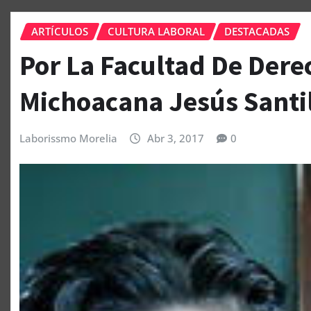
ARTÍCULOS
CULTURA LABORAL
DESTACADAS
Por La Facultad De Dere
Michoacana Jesús Santi
Laborissmo Morelia
Abr 3, 2017
0