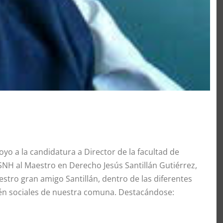
yo a la candidatura a Director de la facultad de
H al Maestro en Derecho Jesús Santillán Gutiérrez,
estro gran amigo Santillán, dentro de las diferentes
én sociales de nuestra comuna. Destacándose: