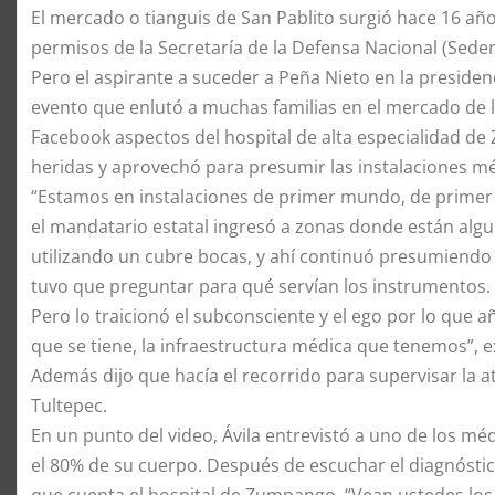
El mercado o tianguis de San Pablito surgió hace 16 añ
permisos de la Secretaría de la Defensa Nacional (Sedena
Pero el aspirante a suceder a Peña Nieto en la preside
evento que enlutó a muchas familias en el mercado de la
Facebook aspectos del hospital de alta especialidad d
heridas y aprovechó para presumir las instalaciones m
“Estamos en instalaciones de primer mundo, de primer
el mandatario estatal ingresó a zonas donde están alg
utilizando un cubre bocas, y ahí continuó presumiendo
tuvo que preguntar para qué servían los instrumentos.
Pero lo traicionó el subconsciente y el ego por lo que 
que se tiene, la infraestructura médica que tenemos”, e
Además dijo que hacía el recorrido para supervisar la a
Tultepec.
En un punto del video, Ávila entrevistó a uno de los m
el 80% de su cuerpo. Después de escuchar el diagnóstic
que cuenta el hospital de Zumpango. “Vean ustedes lo