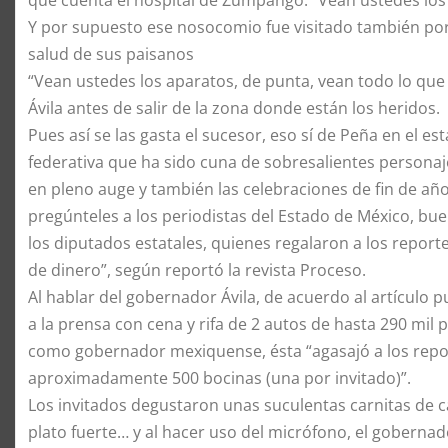
Y por supuesto ese nosocomio fue visitado también por
salud de sus paisanos
“Vean ustedes los aparatos, de punta, vean todo lo que s
Ávila antes de salir de la zona donde están los heridos.
Pues así se las gasta el sucesor, eso sí de Peña en el 
federativa que ha sido cuna de sobresalientes personaj
en pleno auge y también las celebraciones de fin de año
pregúnteles a los periodistas del Estado de México, bu
los diputados estatales, quienes regalaron a los report
de dinero”, según reportó la revista Proceso.
Al hablar del gobernador Ávila, de acuerdo al artículo p
a la prensa con cena y rifa de 2 autos de hasta 290 mil 
como gobernador mexiquense, ésta “agasajó a los repor
aproximadamente 500 bocinas (una por invitado)”.
Los invitados degustaron unas suculentas carnitas de c
plato fuerte… y al hacer uso del micrófono, el gobernado