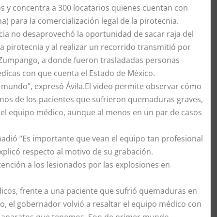
os y concentra a 300 locatarios quienes cuentan con
) para la comercialización legal de la pirotecnia.
ncia no desaprovechó la oportunidad de sacar raja del
 pirotecnia y al realizar un recorrido transmitió por
e Zumpango, a donde fueron trasladadas personas
édicas con que cuenta el Estado de México.
 mundo”, expresó Ávila.El video permite observar cómo
unos de los pacientes que sufrieron quemaduras graves,
 el equipo médico, aunque al menos en un par de casos
añadió “Es importante que vean el equipo tan profesional
xplicó respecto al motivo de su grabación.
tención a los lesionados por las explosiones en
édicos, frente a una paciente que sufrió quemaduras en
o, el gobernador volvió a resaltar el equipo médico con
s aparatos que tenemos. Son de primer mundo..