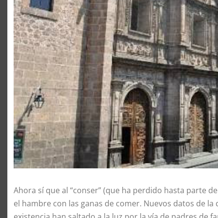
Ahora sí que al “conser” (que ha perdido hasta parte de
el hambre con las ganas de comer. Nuevos datos de la 
existencia han saltado a la luz por la vía de padres de