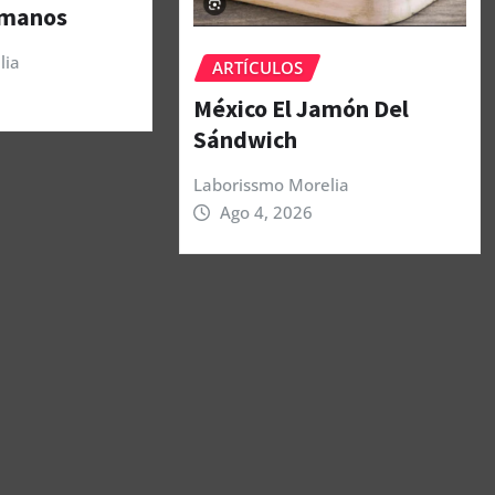
umanos
lia
ARTÍCULOS
México El Jamón Del
Sándwich
Laborissmo Morelia
Ago 4, 2026