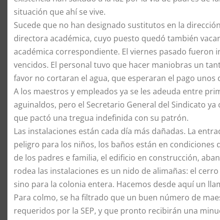
situación que ahí se vive.
Sucede que no han designado sustitutos en la dirección d
directora académica, cuyo puesto quedó también vacant
académica correspondiente. El viernes pasado fueron in
vencidos. El personal tuvo que hacer maniobras un tan
favor no cortaran el agua, que esperaran el pago unos 
A los maestros y empleados ya se les adeuda entre prim
aguinaldos, pero el Secretario General del Sindicato 
que pactó una tregua indefinida con su patrón.
Las instalaciones están cada día más dañadas. La entra
peligro para los niños, los baños están en condiciones 
de los padres e familia, el edificio en construcción, ab
rodea las instalaciones es un nido de alimañas: el cerr
sino para la colonia entera. Hacemos desde aquí un lla
Para colmo, se ha filtrado que un buen número de maes
requeridos por la SEP, y que pronto recibirán una minu