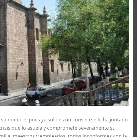
 su nombre, pues ya sólo es un conser) se le ha juntado
crisis que lo asuela y compromete severamente su
 familia, maestros y empleados, todos inconformes con la