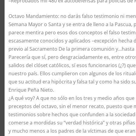
–Reprobados mil 480 ex autodefensas para policías de
Octavo Mandamiento: no darás falso testimonio ni menti
Semana Mayor o Santa y se entra de lleno a la Pascua, p
parece mentira pero esos dos conceptos el falso testim
escasamente conocidos y aplicados –excepción hecha de
previo al Sacramento De la primera comunión y…hasta 
Parecería que sí, pero desgraciadamente es, entre otro
salidos del clóset católicos, sí esos funcionarios (¿?) que
nuestro país. Ellos cumplieron con algunos de los rit
que su actitud era hipócrita y falsa tal y como ha sido 
Enrique Peña Nieto.
¿A qué voy? A que no sólo en los tres y medio años que 
preceptos del octavo, sin el menor recato, puesto que m
testimonios sobre hechos que confunden a la sociedad y
comerse a mordidas su “verdad histórica” y otras pifi
y mucho menos a los padres de la víctimas de que eran c