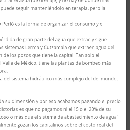
 tirar el agua (de drenaje) y no hay de donde más
e puede seguir manteniéndolo en terapia, pero la
ó Perló es la forma de organizar el consumo y el
pérdida de gran parte del agua que extrae y sigue
os sistemas Lerma y Cutzamala que extraen agua del
 de los pozos que tiene la capital. Tan solo el
 Valle de México, tiene las plantas de bombeo más
ora.
ata del sistema hidráulico más complejo del del mundo,
da su dimensión y por eso acabamos pagando el precio
dictorias es que no pagamos ni el 15 o el 20% de su
ostoso o más que el sistema de abastecimiento de agua”
lmente gozan los capitalinos sobre el costo real del