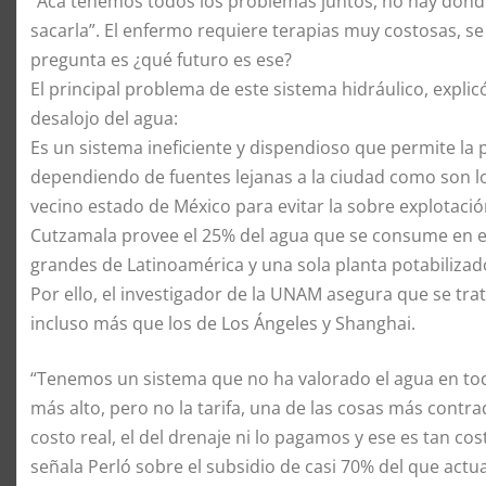
“Acá tenemos todos los problemas juntos, no hay donde
sacarla”. El enfermo requiere terapias muy costosas, s
pregunta es ¿qué futuro es ese?
El principal problema de este sistema hidráulico, explic
desalojo del agua:
Es un sistema ineficiente y dispendioso que permite la 
dependiendo de fuentes lejanas a la ciudad como son l
vecino estado de México para evitar la sobre explotación
Cutzamala provee el 25% del agua que se consume en el
grandes de Latinoamérica y una sola planta potabilizad
Por ello, el investigador de la UNAM asegura que se tr
incluso más que los de Los Ángeles y Shanghai.
“Tenemos un sistema que no ha valorado el agua en to
más alto, pero no la tarifa, una de las cosas más contra
costo real, el del drenaje ni lo pagamos y ese es tan c
señala Perló sobre el subsidio de casi 70% del que actua