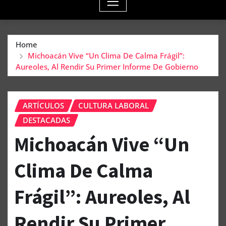
Home
Michoacán Vive “Un Clima De Calma Frágil”:
Aureoles, Al Rendir Su Primer Informe De Gobierno
ARTÍCULOS
CULTURA LABORAL
DESTACADAS
Michoacán Vive “Un
Clima De Calma
Frágil”: Aureoles, Al
Rendir Su Primer