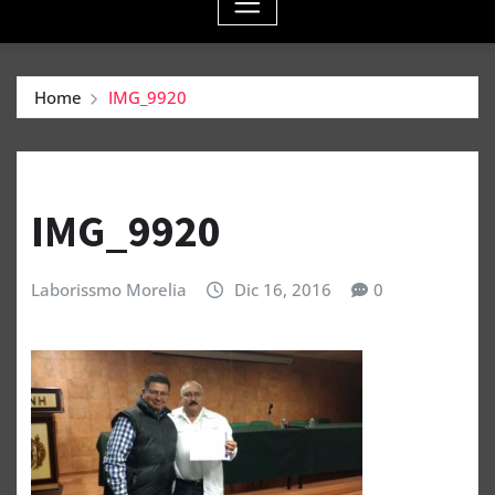
Home
IMG_9920
IMG_9920
Laborissmo Morelia
Dic 16, 2016
0