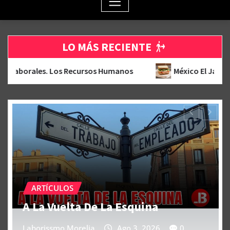
LO MÁS RECIENTE
s Humanos
México El Jamón Del Sándwich
A
ARTÍCULOS
Viernes De Cantina
Laborissmo Morelia
Ago 7, 2026
0