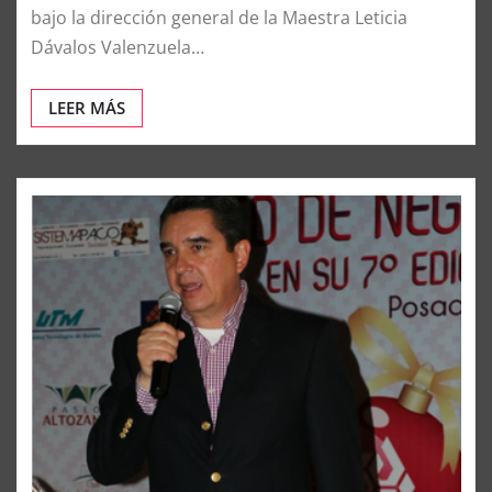
Laborissmo Morelia
Dic 14, 2015
0
Morelia, Mich., 13 de diciembre 2015.- El día de ayer
bajo la dirección general de la Maestra Leticia
Dávalos Valenzuela…
LEER MÁS