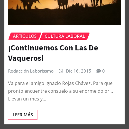
ARTÍCULOS
CULTURA LABORAL
¡Continuemos Con Las De
Vaqueros!
Redacción Laborissmo
Dic 16, 2015
0
Va para el amigo Ignacio Rojas Chávez, Para que
pronto encuentre consuelo a su enorme dolor…
Llevan un mes y…