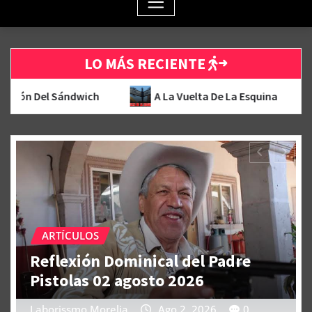
LO MÁS RECIENTE
Vuelta De La Esquina
Reflexión Dominical del Padre Pi
ARTÍCULOS
Tópicos Laborales.
Humanos
Laborissmo Morelia
A