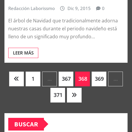
Simbolismo Astrológico Del
Árbol De Navidad
Redacción Laborissmo
Dic 9, 2015
0
El árbol de Navidad que tradicionalmente adorna
nuestras casas durante el periodo navideño está
lleno de un significado muy profundo…
LEER MÁS
Paginación
1
…
367
368
369
…
de
371