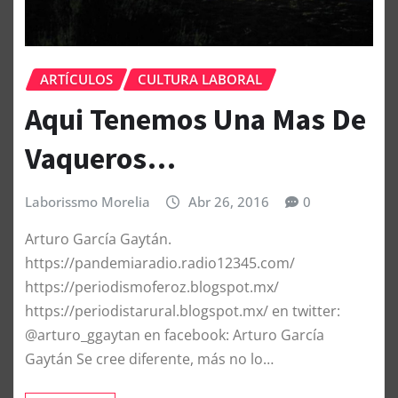
ARTÍCULOS
CULTURA LABORAL
Aqui Tenemos Una Mas De
Vaqueros…
Laborissmo Morelia
Abr 26, 2016
0
Arturo García Gaytán.
https://pandemiaradio.radio12345.com/
https://periodismoferoz.blogspot.mx/
https://periodistarural.blogspot.mx/ en twitter:
@arturo_ggaytan en facebook: Arturo García
Gaytán Se cree diferente, más no lo…