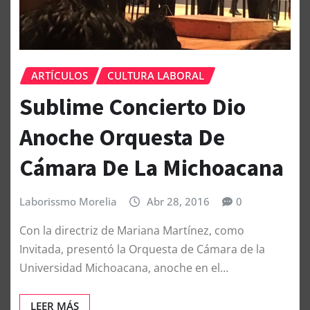
ARTÍCULOS
CULTURA LABORAL
Sublime Concierto Dio
Anoche Orquesta De
Cámara De La Michoacana
Laborissmo Morelia
Abr 28, 2016
0
Con la directriz de Mariana Martínez, como
Invitada, presentó la Orquesta de Cámara de la
Universidad Michoacana, anoche en el…
LEER MÁS