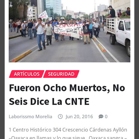
ARTÍCULOS
SEGURIDAD
Fueron Ocho Muertos, No
Seis Dice La CNTE
Laborissmo Morelia
Jun 20, 2016
0
1 Centro Histórico 304 Crescencio Cárdenas Ayllón
–Oaxaca en llamas y lo que sigue…Oaxaca sangra –