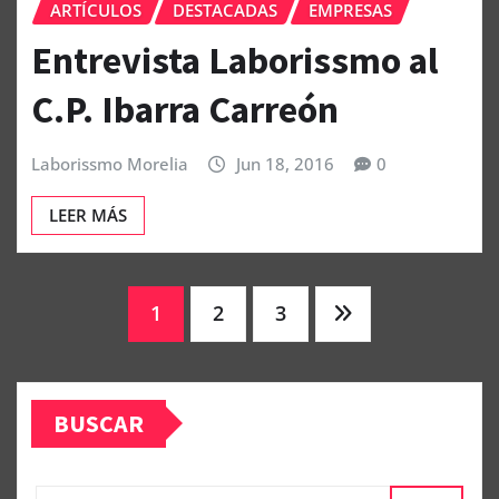
ARTÍCULOS
DESTACADAS
EMPRESAS
Entrevista Laborissmo al
C.P. Ibarra Carreón
Laborissmo Morelia
Jun 18, 2016
0
LEER MÁS
Paginación
1
2
3
de
BUSCAR
entradas