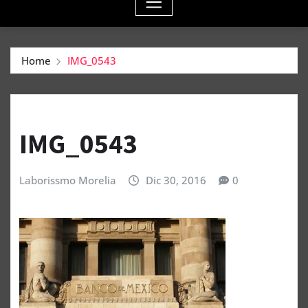
Home
IMG_0543
IMG_0543
Laborissmo Morelia
Dic 30, 2016
0