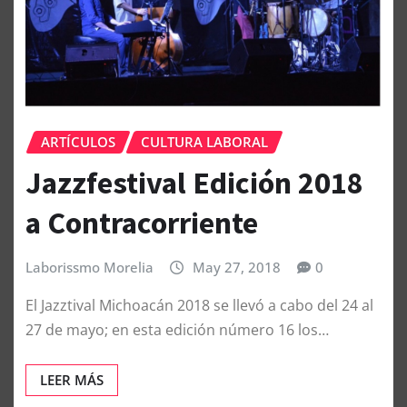
ARTÍCULOS
CULTURA LABORAL
Jazzfestival Edición 2018
a Contracorriente
Laborissmo Morelia
May 27, 2018
0
El Jazztival Michoacán 2018 se llevó a cabo del 24 al
27 de mayo; en esta edición número 16 los…
LEER MÁS