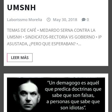
UMSNH
Laborissmo Morelia
May 30, 2018
0
TEMAS DE CAFÉ • MEDARDO SERNA CONTRA LA
UMSNH • SINDICATOS-RECTORIA VS GOBIERNO • IP
ASUSTADA, ¿PERO QUE ESPERABAN? •…
LEER MÁS