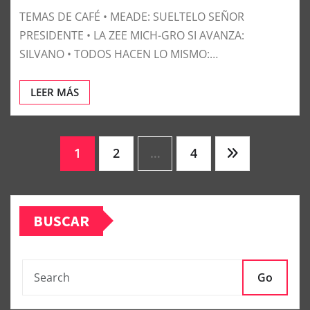
TEMAS DE CAFÉ • MEADE: SUELTELO SEÑOR
PRESIDENTE • LA ZEE MICH-GRO SI AVANZA:
SILVANO • TODOS HACEN LO MISMO:…
LEER MÁS
Paginación
1
2
…
4
de
BUSCAR
entradas
Go