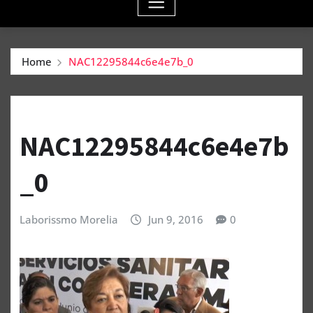
Home
NAC12295844c6e4e7b_0
NAC12295844c6e4e7b
_0
Laborissmo Morelia
Jun 9, 2016
0