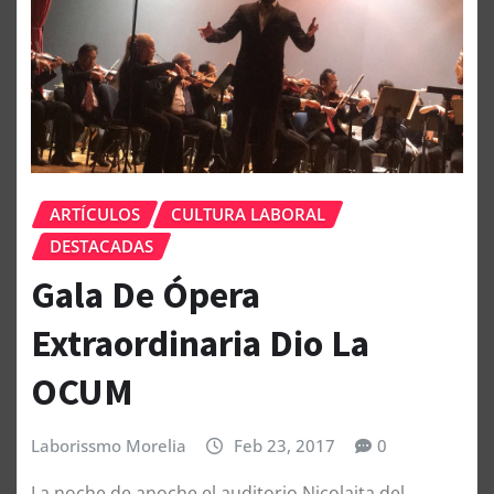
ARTÍCULOS
CULTURA LABORAL
DESTACADAS
Gala De Ópera
Extraordinaria Dio La
OCUM
Laborissmo Morelia
Feb 23, 2017
0
La noche de anoche el auditorio Nicolaita del