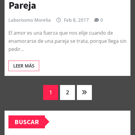
Pareja
Laborissmo Morelia
Feb 8, 2017
0
El amor es una fuerza que nos elije cuando de
enamorarse de una pareja se trata, porque llega sin
pedir…
LEER MÁS
Paginación
1
2
de
BUSCAR
entradas