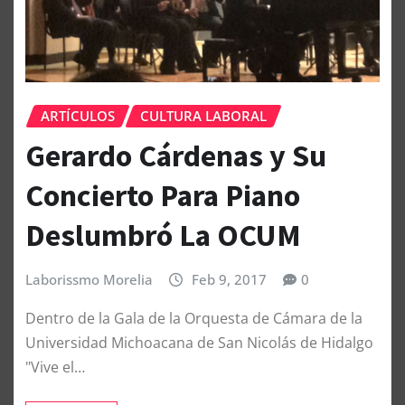
ARTÍCULOS
CULTURA LABORAL
Gerardo Cárdenas y Su
Concierto Para Piano
Deslumbró La OCUM
Laborissmo Morelia
Feb 9, 2017
0
Dentro de la Gala de la Orquesta de Cámara de la
Universidad Michoacana de San Nicolás de Hidalgo
"Vive el…