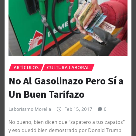
ARTÍCULOS
CULTURA LABORAL
No Al Gasolinazo Pero Sí a
Un Buen Tarifazo
Laborissmo Morelia
Feb 15, 2017
0
No bueno, bien dicen que “zapatero a tus zapatos”
y eso quedó bien demostrado por Donald Trump